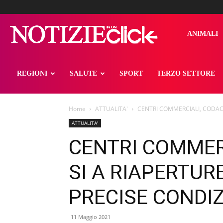
notizieinunclick
ANIMALI
REGIONI
SALUTE
SPORT
TERZO SETTORE
Home
ATTUALITA'
CENTRI COMMERCIALI, CODACO
ATTUALITA'
CENTRI COMMER
SI A RIAPERTUR
PRECISE CONDIZ
11 Maggio 2021