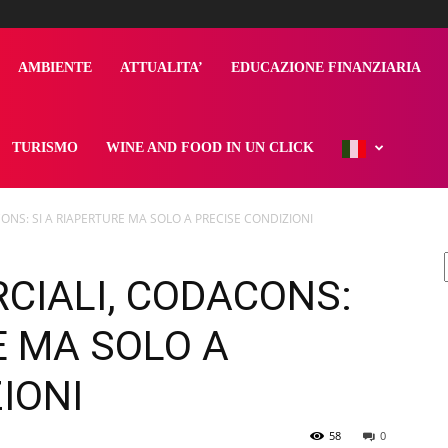
AMBIENTE
ATTUALITA’
EDUCAZIONE FINANZIARIA
TURISMO
WINE AND FOOD IN UN CLICK
NS: SI A RIAPERTURE MA SOLO A PRECISE CONDIZIONI
CIALI, CODACONS:
E MA SOLO A
IONI
58
0