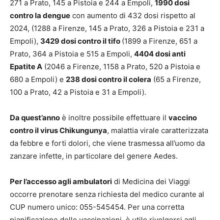
271 a Prato, 145 a Pistoia e 244 a Empoli,
1990 dosi
contro la dengue
con aumento di 432 dosi rispetto al
2024, (1288 a Firenze, 145 a Prato, 326 a Pistoia e 231 a
Empoli),
3429 dosi contro il tifo
(1899 a Firenze, 651 a
Prato, 364 a Pistoia e 515 a Empoli,
4404 dosi anti
Epatite A
(2046 a Firenze, 1158 a Prato, 520 a Pistoia e
680 a Empoli) e
238 dosi contro il colera
(65 a Firenze,
100 a Prato, 42 a Pistoia e 31 a Empoli).
Da quest’anno
è inoltre possibile effettuare il
vaccino
contro il virus Chikungunya
, malattia virale caratterizzata
da febbre e forti dolori, che viene trasmessa all’uomo da
zanzare infette, in particolare del genere Aedes.
Per l’accesso agli ambulatori
di Medicina dei Viaggi
occorre prenotare senza richiesta del medico curante al
CUP numero unico: 055-545454. Per una corretta
pianificazione delle vaccinazioni, è utile rivolgersi agli