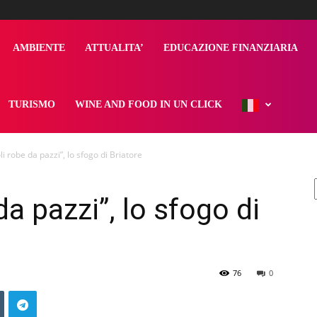
AMBIENTE
ATTUALITA’
EDUCAZIONE FINANZIARIA
TURISMO
WINE AND FOOD IN UN CLICK
li robe da pazzi”, lo sfogo di Briatore
da pazzi”, lo sfogo di
76
0