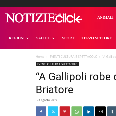
notizieinunclick
ANIMALI
REGIONI
SALUTE
SPORT
TERZO SETTORE
Home
EVENTI CULTURA E SPETTACOLO
“A Gallipo
EVENTI CULTURA E SPETTACOLO
“A Gallipoli robe 
Briatore
23 Agosto 2019