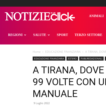
notizieinunclick
ANIMALI
REGIONI
SALUTE
SPORT
TERZO SETTORE
Home
EDUCAZIONE FINANZIARIA
A TIRANA, DOV
EDUCAZIONE FINANZIARIA
ESTERO
PUBLIREDAZIONALI
A TIRANA, DOVE
99 VOLTE CON 
MANUALE
9 Luglio 2022