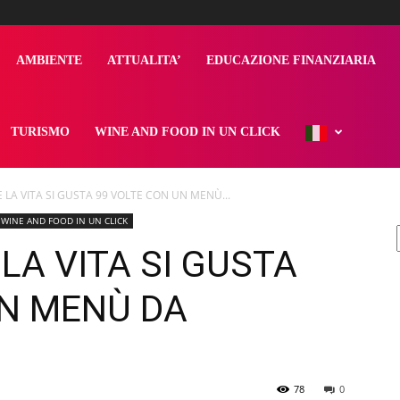
AMBIENTE
ATTUALITA’
EDUCAZIONE FINANZIARIA
TURISMO
WINE AND FOOD IN UN CLICK
E LA VITA SI GUSTA 99 VOLTE CON UN MENÙ...
WINE AND FOOD IN UN CLICK
 LA VITA SI GUSTA
UN MENÙ DA
78
0