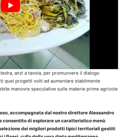
attedra, anzi a tavola, per promuovere il dialogo
tti quei progetti volti ad aumentare stabilmente
ebite manovre speculative sulle materie prime agricole
 Buoso, accompagnata dal nostro direttore Alessandro
a consentito di esplorare un caratteristico menù
zione dei migliori prodotti tipici territoriali gestiti
 i Paesi, culla della vera dieta mediterranea.