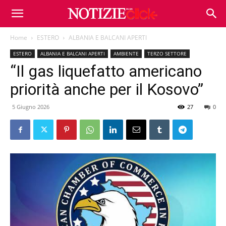
Home
ESTERO
ALBANIA E BALCANI APERTI
ESTERO
ALBANIA E BALCANI APERTI
AMBIENTE
TERZO SETTORE
“Il gas liquefatto americano
priorità anche per il Kosovo”
5 Giugno 2026
27
0