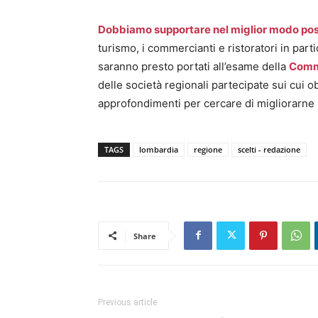
Dobbiamo supportare nel miglior modo poss
turismo, i commercianti e ristoratori in part
saranno presto portati all’esame della
Comm
delle società regionali partecipate sui cui obi
approfondimenti per cercare di migliorarne l
TAGS
lombardia
regione
scelti - redazione
Share
Previous article