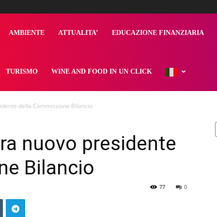
AMBIENTE
ATTUALITA’
EDUCAZIONE FINANZIARIA
TURISMO
WINE AND FOOD IN UN CLICK
idente della Commissione Bilancio
ra nuovo presidente
ne Bilancio
77
0