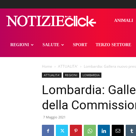
notizieinunclick
ANIMALI
REGIONI
SALUTE
SPORT
TERZO SETTORE
Home
ATTUALITA'
Lombardia: Gallera nuovo pres
ATTUALITA'
REGIONI
LOMBARDIA
Lombardia: Galle
della Commissio
7 Maggio 2021