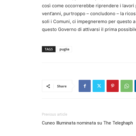
così come occorrerebbe riprendere i lavori pe
vent’anni, purtroppo – concludono – la rico
soli i Comuni, ci impegneremo per questo a 
questo Governo di attivarsi il prima possibil
TAGS
puglia
Share
Previous article
Cuneo Illuminata nominata su The Teleghaph