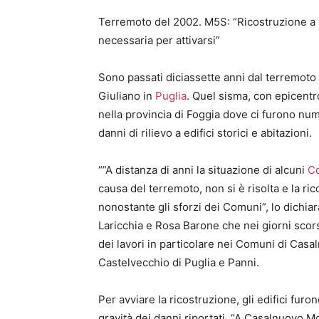
Terremoto del 2002. M5S: “Ricostruzione a 
necessaria per attivarsi”
Sono passati diciassette anni dal terremoto
Giuliano in
Puglia
. Quel sisma, con epicent
nella provincia di Foggia dove ci furono num
danni di rilievo a edifici storici e abitazioni.
“”A distanza di anni la situazione di alcuni
C
causa del terremoto, non si è risolta e la ric
nonostante gli sforzi dei Comuni”, lo dichia
Laricchia e Rosa Barone che nei giorni scor
dei lavori in particolare nei Comuni di Cas
Castelvecchio di Puglia e Panni.
Per avviare la ricostruzione, gli edifici furo
gravità dei danni riportati. “A Casalnuovo 