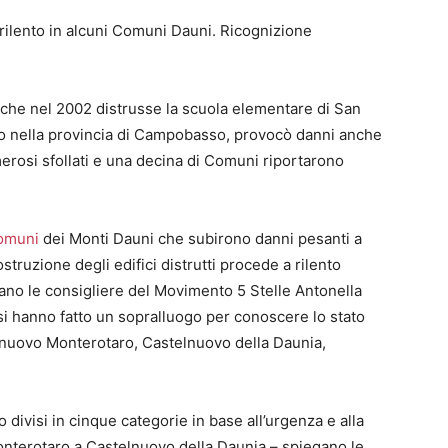
rilento in alcuni Comuni Dauni. Ricognizione
 che nel 2002 distrusse la scuola elementare di San
ro nella provincia di Campobasso, provocò danni anche
erosi sfollati e una decina di Comuni riportarono
omuni
dei Monti Dauni che subirono danni pesanti a
ostruzione degli edifici distrutti procede a rilento
rano le consigliere del Movimento 5 Stelle Antonella
si hanno fatto un sopralluogo per conoscere lo stato
alnuovo Monterotaro, Castelnuovo della Daunia,
no divisi in cinque categorie in base all’urgenza e alla
Monterotaro a Castelnuovo della Daunia – spiegano le