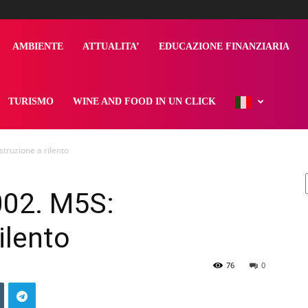
AMBIENTE
ATTUALITA’
EDUCAZIONE FINANZIARIA
TURISMO
WINE AND FOOD IN UN CLICK
truzione a rilento
002. M5S:
ilento
76
0