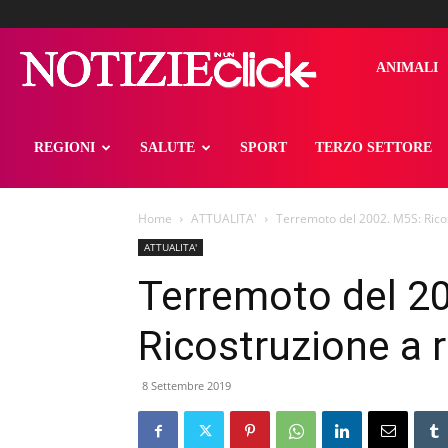
notizieinunclick
ANIMALI
REGIONI
SALUTE
SPORT
TERZO SETTORE
Home
ATTUALITA'
Terremoto del 2002. M5S: Ricos
ATTUALITA'
Terremoto del 2
Ricostruzione a r
8 Settembre 2019