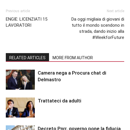
Previous article
Next article
ENGIE: LICENZIATI 15
Da oggi migliaia di giovani di
LAVORATORI
tutto il mondo scendono in
strada, dando inizio alla
#WeekforFuture
RELATED ARTICLES
MORE FROM AUTHOR
Camera nega a Procura chat di
Delmastro
Trattateci da adulti
Decreto Pnrr, governo pone la fiducia