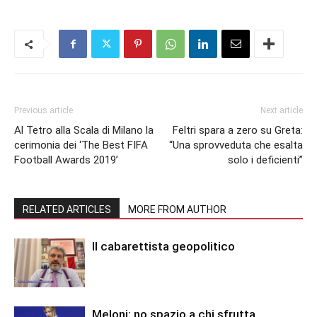
Previous article
Next article
Al Tetro alla Scala di Milano la
Feltri spara a zero su Greta:
cerimonia dei ‘The Best FIFA
“Una sprovveduta che esalta
Football Awards 2019’
solo i deficienti”
RELATED ARTICLES
MORE FROM AUTHOR
Il cabarettista geopolitico
Meloni: no spazio a chi sfrutta