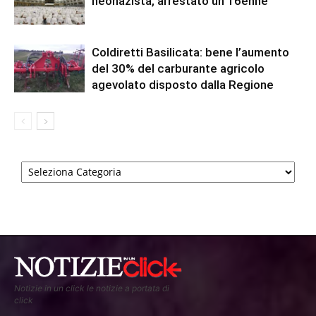
neonazista, arrestato un 16enne
Coldiretti Basilicata: bene l’aumento
del 30% del carburante agricolo
agevolato disposto dalla Regione
Categorie
Notizie in un click le notizie a portata di
click