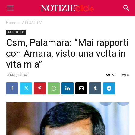
Home
ATTUALITA'
ATTUALITA'
Csm, Palamara: “Mai rapporti
con Amara, visto una volta in
vita mia”
8 Maggio 2021
80
0