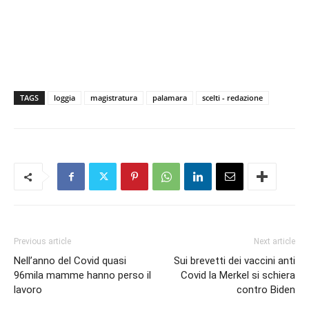
TAGS
loggia
magistratura
palamara
scelti - redazione
Previous article
Next article
Nell’anno del Covid quasi
Sui brevetti dei vaccini anti
96mila mamme hanno perso il
Covid la Merkel si schiera
lavoro
contro Biden