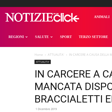
notizieinunclick
ANIMALI
REGIONI
SALUTE
SPORT
TERZO SETTORE
Home
ATTUALITA'
IN CARCERE A CAUSA DELLA M
ATTUALITA'
IN CARCERE A 
MANCATA DISPON
BRACCIALETTI E
1 Dicembre 2019