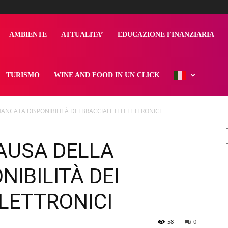
AMBIENTE
ATTUALITA’
EDUCAZIONE FINANZIARIA
TURISMO
WINE AND FOOD IN UN CLICK
ANCATA DISPONIBILITÀ DEI BRACCIALETTI ELETTRONICI
CAUSA DELLA
IBILITÀ DEI
LETTRONICI
58
0