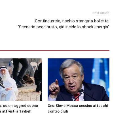
Next article
Confindustria, rischio stangata bollette:
“Scenario peggiorato, già incide lo shock energia”
a: coloni aggrediscono
Onu: Kiev e Mosca cessino attacchi
e attivisti a Taybeh
contro civili