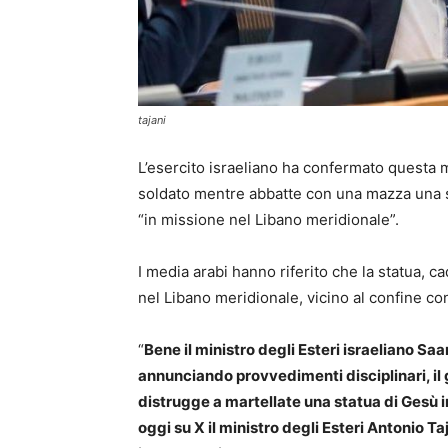
tajani
L’esercito israeliano ha confermato questa m
soldato mentre abbatte con una mazza una st
“in missione nel Libano meridionale”.
I media arabi hanno riferito che la statua, cad
nel Libano meridionale, vicino al confine con
“
Bene il ministro degli Esteri israeliano 
annunciando provvedimenti disciplinari, il 
distrugge a martellate una statua di Gesù in
oggi su X il ministro degli Esteri Antonio T