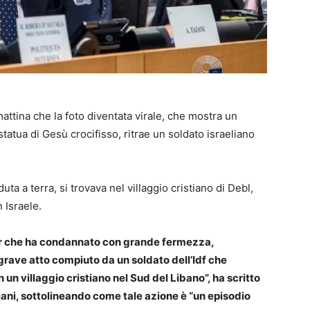
attina che la foto diventata virale, che mostra un
atua di Gesù crocifisso, ritrae un soldato israeliano
uta a terra, si trovava nel villaggio cristiano di Debl,
 Israele.
Saar che ha condannato con grande fermezza,
grave atto compiuto da un soldato dell’Idf che
 un villaggio cristiano nel Sud del Libano”, ha scritto
ajani, sottolineando come tale azione è “un episodio