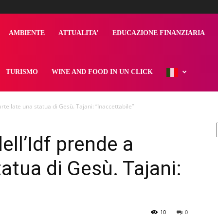
AMBIENTE
ATTUALITA’
EDUCAZIONE FINANZIARIA
TURISMO
WINE AND FOOD IN UN CLICK
rtellate una statua di Gesù. Tajani: “Inaccettabile”
ell’Idf prende a
atua di Gesù. Tajani:
10
0