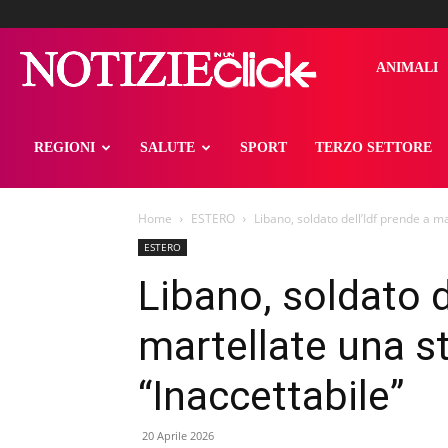
notizieinunclick
ANIMALI
REGIONI
SALUTE
SPORT
TERZO SETTORE
Home
ESTERO
Libano, soldato dell’Idf prende a ma
ESTERO
Libano, soldato d
martellate una st
“Inaccettabile”
20 Aprile 2026